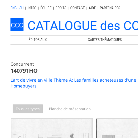
ENGLISH
|
INTRO
|
ÉQUIPE
|
DROITS
|
CONTACT
|
AIDE
|
PARTENAIRES
ÉDITORIAUX
CARTES THÉMATIQUES
Concurrent
140791HO
L'art de vivre en ville Thème A: Les familles acheteuses d'une
Homebuyers
Tous les types
Planche de présentation